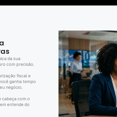
ua
vas
ica da sua
uro com precisão.
rização fiscal e
 você ganha tempo
seu negócio.
de cabeça com o
uem entende do