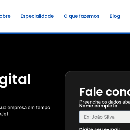
obre
Especialidade
O que fazemos
Blog
gital
Fale con
Preencha os dados abai
Nome completo
a sua empresa em tempo
oJet.
Digite seu e-mail