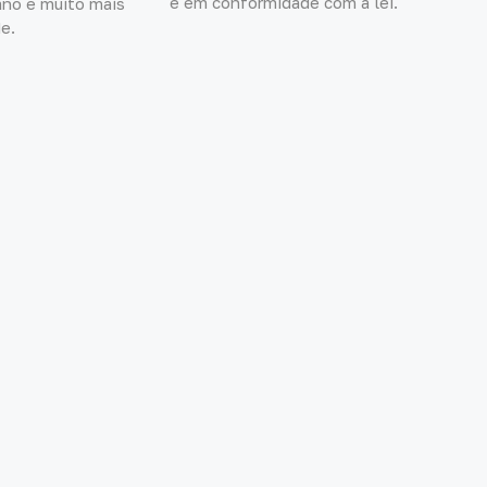
e em conformidade com a lei.
ano e muito mais
e.